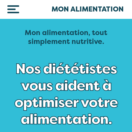
Skip to main content
MON ALIMENTATION
Mon alimentation, tout
simplement nutritive.
Nos diététistes
vous aident à
optimiser votre
alimentation.