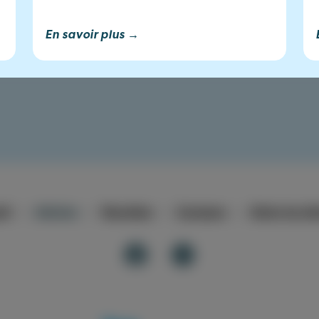
En savoir plus →
il
Articles
Recettes
À propos
Gérer les t