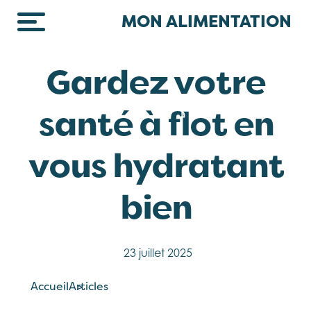
Skip to main content
MON ALIMENTATION
Gardez votre
santé à flot en
vous hydratant
bien
23 juillet 2025
Accueil
Articles