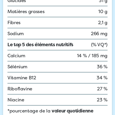
Glucides
31 g
Matières grasses
10 g
Fibres
2,1 g
Sodium
266 mg
Le top 5 des éléments nutritifs
(% VQ*)
Calcium
14 % / 185 mg
Sélénium
36 %
Vitamine B12
34 %
Riboflavine
27 %
Niacine
23 %
*pourcentage de la
valeur quotidienne